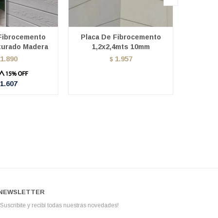
 Fibrocemento
Placa De Fibrocemento
Pla
turado Madera
1,2x2,4mts 10mm
Fibroc
1.20 X
1.890
1.957
$
$
1.607
NEWSLETTER
¡Suscribite y recibí todas nuestras novedades!