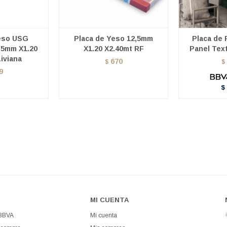
eso USG
Placa de Yeso 12,5mm
Placa de
,5mm X1.20
X1.20 X2.40mt RF
Panel Tex
iviana
670
$
$
9
$
MI CUENTA
 BBVA
Mi cuenta