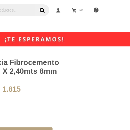
0
$
cia Fibrocemento
0 X 2,40mts 8mm
1.815
$