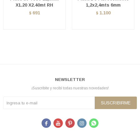
X1.20 X2.40mt RH
1,2x2,4mts 6mm
691
1.100
$
$
NEWSLETTER
¡Suscribite y recibí todas nuestras novedades!
SUSCRIBIRME




