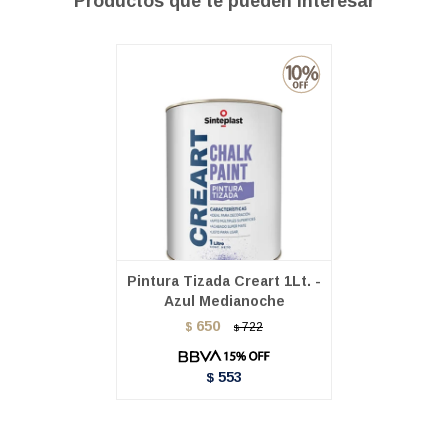
Productos que te pueden interesar
Pintura Tizada Creart 1Lt. -
Azul Medianoche
650
$
722
$
553
$