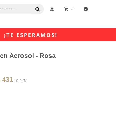
0
$
 en Aerosol - Rosa
431
$
479
$