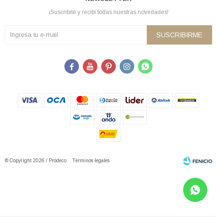
¡Suscribite y recibí todas nuestras novedades!
SUSCRIBIRME





© Copyright 2026 / Prodeco
Términos legales