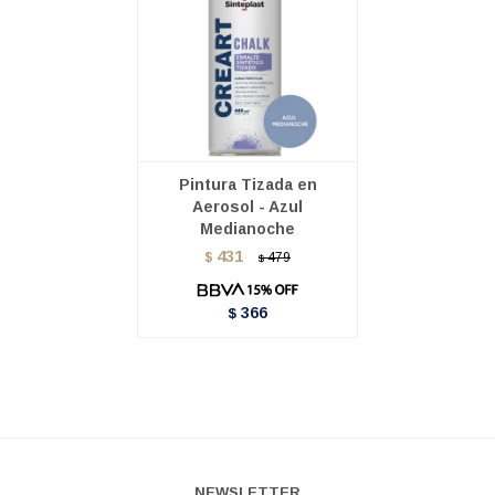
Pintura Tizada en
Aerosol - Azul
Medianoche
431
$
479
$
366
$
NEWSLETTER