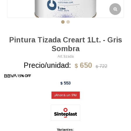
Pintura Tizada Creart 1Lt. - Gris
Sombra
tizada
Precio/unidad:
650
$
722
$
553
$
9
Variantes: