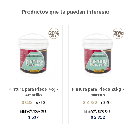
Productos que te pueden interesar
Pintura para Pisos 4kg -
Pintura para Pisos 20kg -
Amarillo
Marron
632
2.720
$
790
$
3.400
$
$
537
2.312
$
$