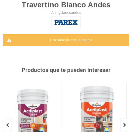
Travertino Blanco Andes
tgblancoandes
Este artículo está agotado.
Productos que te pueden interesar

