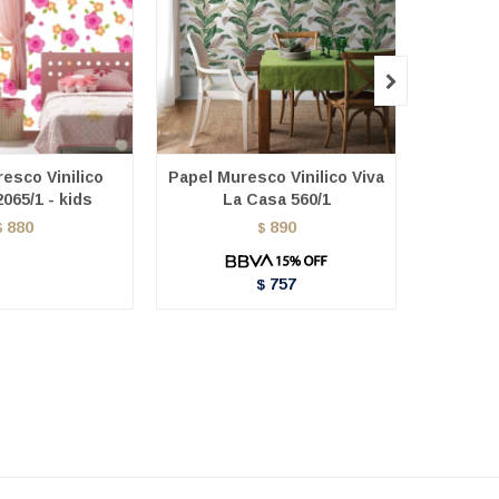

esco Vinilico
Papel Muresco Vinilico Viva
Papel Mu
065/1 - kids
La Casa 560/1
L
880
890
$
$
757
$