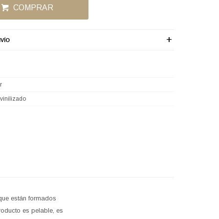
COMPRAR
VÍO
r
vinilizado
 que están formados
oducto es pelable, es