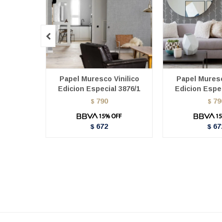

Papel Muresco Vinilico
Papel Muresc
Edicion Especial 3876/1
Edicion Espec
790
79
$
$
672
67
$
$