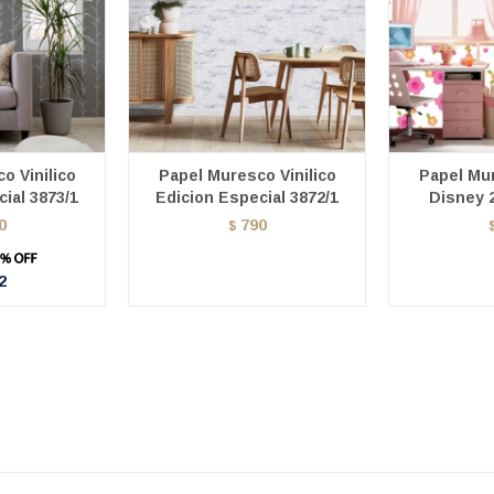
o Vinilico
Papel Muresco Vinilico
Papel Mur
ial 3873/1
Edicion Especial 3872/1
Disney 2
0
790
$
2