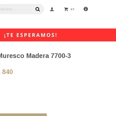
0
$
 Muresco Madera 7700-3
840
$