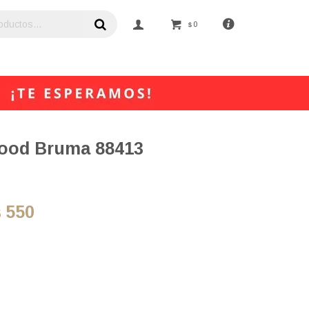
0
$
ood Bruma 88413
550
$