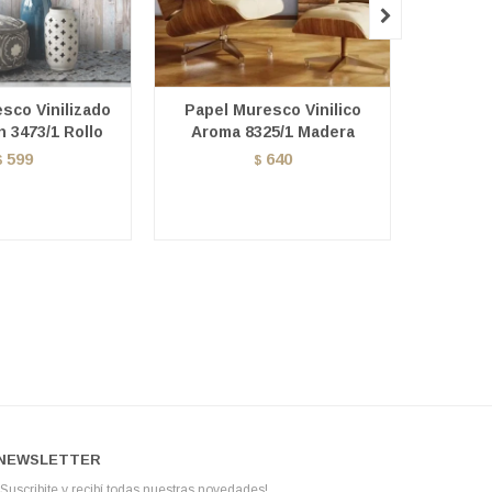

sco Vinilizado
Papel Muresco Vinilico
Papel M
n 3473/1 Rollo
Aroma 8325/1 Madera
Ntu
599
640
$
$
NEWSLETTER
¡Suscribite y recibí todas nuestras novedades!