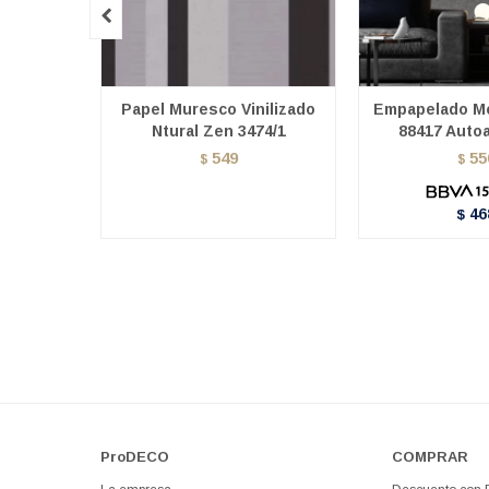

Papel Muresco Vinilizado
Empapelado M
Ntural Zen 3474/1
88417 Auto
549
55
$
$
46
$
ProDECO
COMPRAR