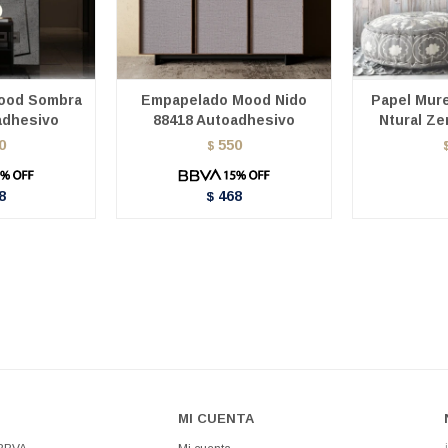
ood Sombra
Empapelado Mood Nido
Papel Mure
adhesivo
88418 Autoadhesivo
Ntural Ze
0
550
$
8
468
$
MI CUENTA