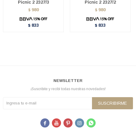
Picnic 2 2327/3
Picnic 2 2327/2
980
980
$
$
833
833
$
$
NEWSLETTER
¡Suscribite y recibí todas nuestras novedades!
SUSCRIBIRME




