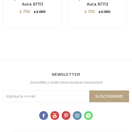
Aura 877/3
Aura 877/2
750
750
$
1.090
$
1.090
$
$
NEWSLETTER
¡Suscribite y recibí todas nuestras novedades!
SUSCRIBIRME




