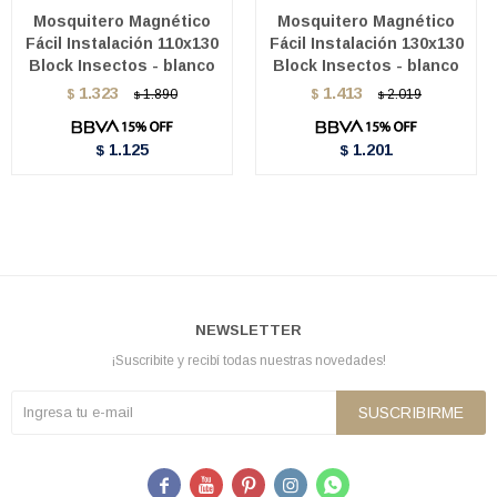
Mosquitero Magnético
Mosquitero Magnético
Fácil Instalación 110x130
Fácil Instalación 130x130
Block Insectos - blanco
Block Insectos - blanco
1.323
1.413
$
1.890
$
2.019
$
$
1.125
1.201
$
$
NEWSLETTER
¡Suscribite y recibí todas nuestras novedades!
SUSCRIBIRME




