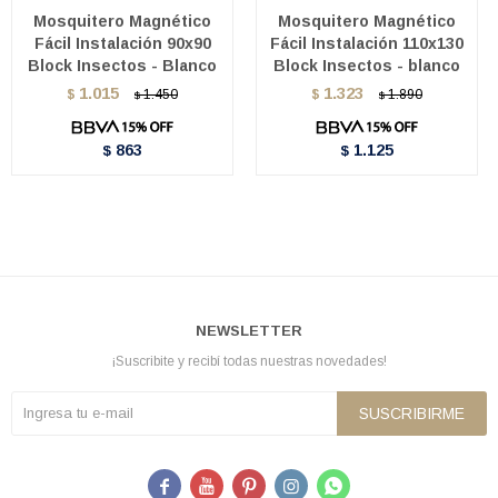
Mosquitero Magnético
Mosquitero Magnético
Fácil Instalación 90x90
Fácil Instalación 110x130
Block Insectos - Blanco
Block Insectos - blanco
1.015
1.323
$
1.450
$
1.890
$
$
863
1.125
$
$
NEWSLETTER
¡Suscribite y recibí todas nuestras novedades!
SUSCRIBIRME




