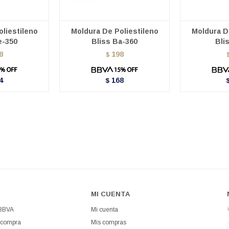
liestileno
Moldura De Poliestileno
Moldura D
e-350
Bliss Ba-360
Bli
8
198
$
4
168
$
MI CUENTA
 BBVA
Mi cuenta
 compra
Mis compras