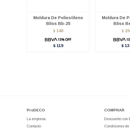
Moldura De Poliestileno
Moldura De Po
Bliss Bb-25
Bliss B
140
15
$
$
119
13
$
$
ProDECO
COMPRAR
La empresa
Descuento con
Contacto
Condiciones de