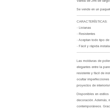
Varilla de 2mt de largo
Se vende en un paquet
---------------------------
CARACTERÍSTICAS:
- Livianas
- Resistentes
- Aceptan todo tipo de 
- Fácil y rápida instal
---------------------------
Las molduras de polies
elegantes entre la par
resistente y fácil de i
ocultar imperfecciones
proyectos de interioris
Disponibles en estilos
decoración. Además, m
contemporáneos. Gracia