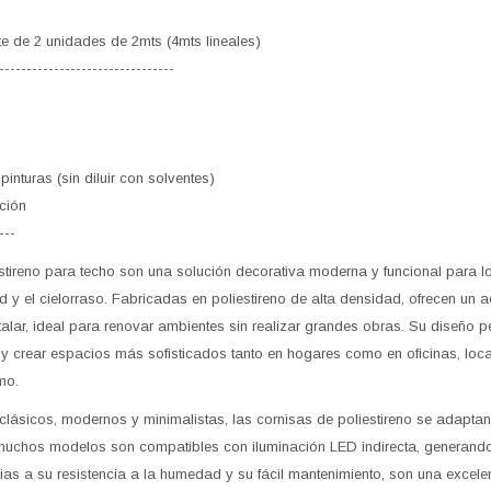
e de 2 unidades de 2mts (4mts lineales)
--------------------------------
pinturas (sin diluir con solventes)
ación
---
tireno para techo son una solución decorativa moderna y funcional para l
ed y el cielorraso. Fabricadas en poliestireno de alta densidad, ofrecen un 
nstalar, ideal para renovar ambientes sin realizar grandes obras. Su diseño pe
 y crear espacios más sofisticados tanto en hogares como en oficinas, loc
mo.
 clásicos, modernos y minimalistas, las cornisas de poliestireno se adaptan
uchos modelos son compatibles con iluminación LED indirecta, generando
s a su resistencia a la humedad y su fácil mantenimiento, son una excelente