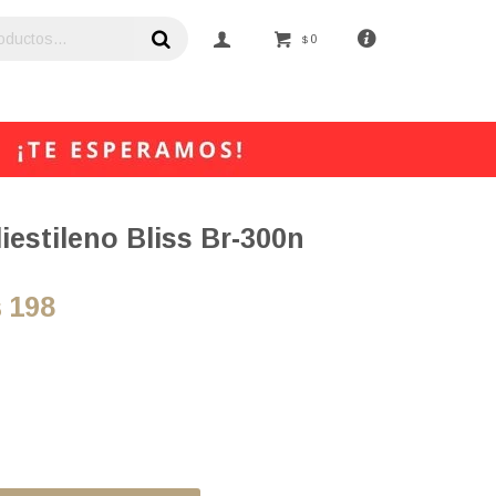
0
$
iestileno Bliss Br-300n
198
$