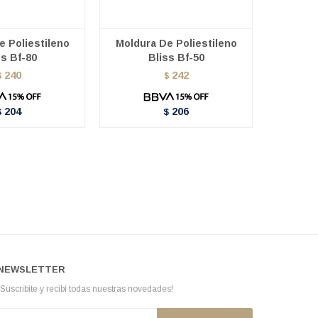
e Poliestileno
Moldura De Poliestileno
Moldur
ss Bf-80
Bliss Bf-50
B
240
242
$
$
204
206
$
$
NEWSLETTER
¡Suscribite y recibí todas nuestras novedades!