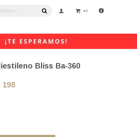
0
$
iestileno Bliss Ba-360
198
$