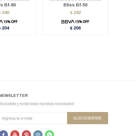
ss Bf-80
Bliss Bf-50
B
240
242
$
$
204
206
$
$
NEWSLETTER
¡Suscribite y recibí todas nuestras novedades!
SUSCRIBIRME




