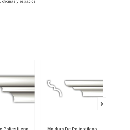
, oficinas y espacios

e Poliestileno
Moldura De Poliestileno
Moldur