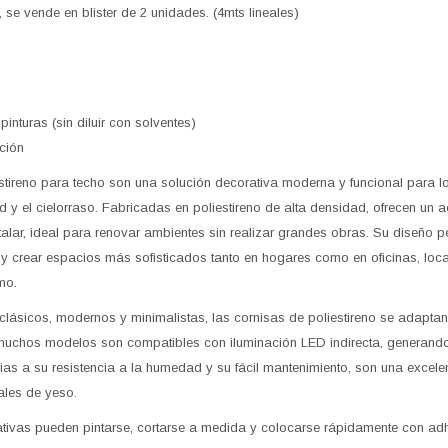
, se vende en blister de 2 unidades. (4mts lineales)
pinturas (sin diluir con solventes)
ación
tireno para techo son una solución decorativa moderna y funcional para l
ed y el cielorraso. Fabricadas en poliestireno de alta densidad, ofrecen un 
nstalar, ideal para renovar ambientes sin realizar grandes obras. Su diseño pe
 y crear espacios más sofisticados tanto en hogares como en oficinas, loc
mo.
 clásicos, modernos y minimalistas, las cornisas de poliestireno se adaptan
uchos modelos son compatibles con iluminación LED indirecta, generando
s a su resistencia a la humedad y su fácil mantenimiento, son una excelente
ales de yeso.
tivas pueden pintarse, cortarse a medida y colocarse rápidamente con adh