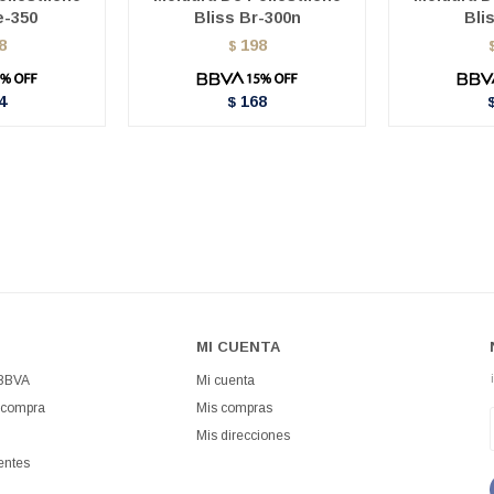
e-350
Bliss Br-300n
Bli
8
198
$
4
168
$
MI CUENTA
 BBVA
Mi cuenta
 compra
Mis compras
Mis direcciones
entes