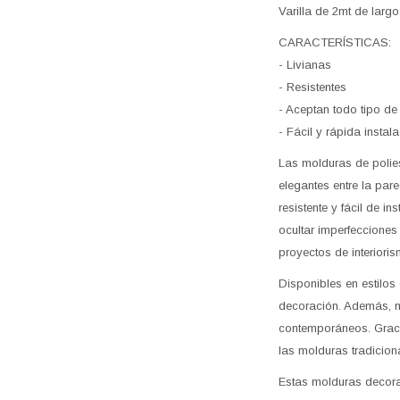
Varilla de 2mt de largo
CARACTERÍSTICAS:
- Livianas
- Resistentes
- Aceptan todo tipo de 
- Fácil y rápida instal
Las molduras de polies
elegantes entre la par
resistente y fácil de i
ocultar imperfecciones
proyectos de interioris
Disponibles en estilos
decoración. Además, m
contemporáneos. Gracia
las molduras tradicion
Estas molduras decora