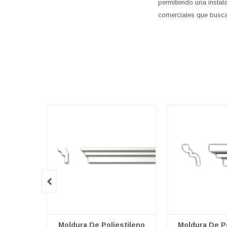
permitiendo una instala
comerciales que busca

Moldura De Poliestileno
Moldura De Po