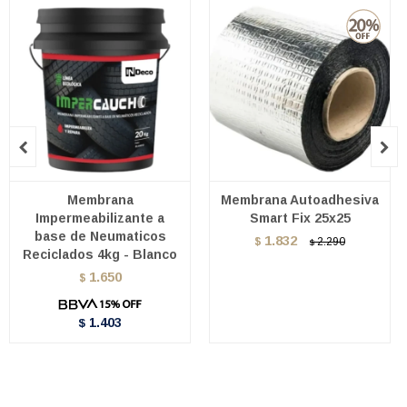


Membrana
Membrana Autoadhesiva
Impermeabilizante a
Smart Fix 25x25
base de Neumaticos
1.832
$
2.290
$
Reciclados 4kg - Blanco
1.650
$
1.403
$