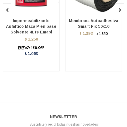


Impermeabilizante
Membrana Autoadhesiva
Asfáltico Maca P en base
Smart Fix 50x10
Solvente 4Lts Emapi
1.392
$
1.850
$
1.250
$
1.063
$
NEWSLETTER
¡Suscribite y recibí todas nuestras novedades!