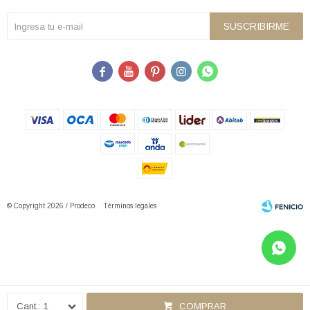
SUSCRIBIRME





© Copyright 2026 / Prodeco
Términos legales
Fenicio
1
COMPRAR