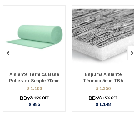


Aislante Termica Base
Espuma Aislante
Poliester Simple 70mm
Térmico 5mm TBA
1.160
1.350
$
$
986
1.148
$
$