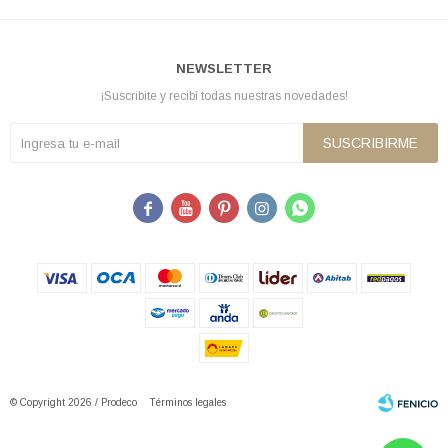
NEWSLETTER
¡Suscribite y recibí todas nuestras novedades!
SUSCRIBIRME





© Copyright 2026 / Prodeco
Términos legales