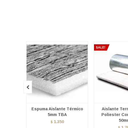

Espuma Aislante Térmico
Aislante Ter
5mm TBA
Poliester Co
50m
1.350
$
1.7
$