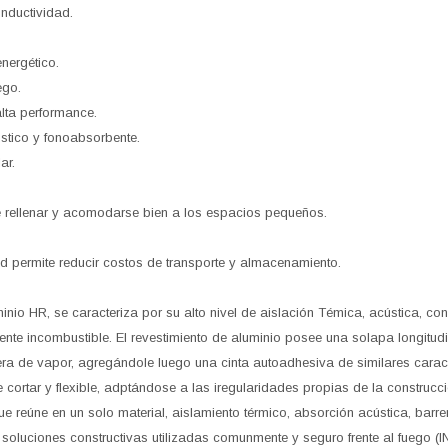
onductividad.
nergético.
ego.
lta performance.
ústico y fonoabsorbente.
ar.
e rellenar y acomodarse bien a los espacios pequeños.
d permite reducir costos de transporte y almacenamiento.
inio HR, se caracteriza por su alto nivel de aislación Témica, acústica, cont
nte incombustible. El revestimiento de aluminio posee una solapa longitud
era de vapor, agregándole luego una cinta autoadhesiva de similares caracte
e cortar y flexible, adptándose a las iregularidades propias de la construcci
ue reúne en un solo material, aislamiento térmico, absorción acústica, barr
y soluciones constructivas utilizadas comunmente y seguro frente al fuego