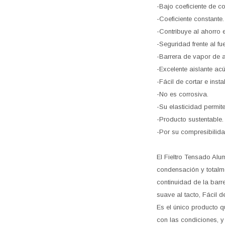
-Bajo coeficiente de c
-Coeficiente constante.
-Contribuye al ahorro e
-Seguridad frente al fu
-Barrera de vapor de a
-Excelente aislante ac
-Fácil de cortar e instal
-No es corrosiva.
-Su elasticidad permit
-Producto sustentable.
-Por su compresibilida
El Fieltro Tensado Alum
condensación y totalme
continuidad de la barr
suave al tacto, Fácil d
Es el único producto q
con las condiciones, 