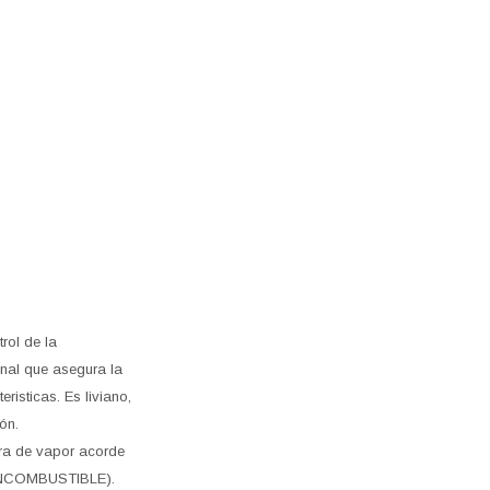
rol de la
inal que asegura la
risticas. Es liviano,
ón.
era de vapor acorde
 (INCOMBUSTIBLE).