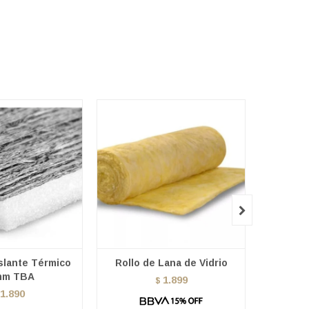

slante Térmico
Rollo de Lana de Vidrio
Lana 
mm TBA
Espesor 
1.899
$
1.890