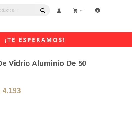
0
$
De Vidrio Aluminio De 50
4.193
$