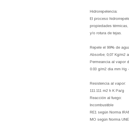
Hidrorepelencia:
El proceso hidrorrepel
propiedades térmicas, 
y/o rotura de tejas.
Repele el 99% de agu
Absorbe; 0,07 Kg/m2 
Permeancia al vapor 
0.03 g/m2 dia mm Hg 
Resistencia al vapor:
111.111 m2 h K Pa/g
Reacción al fuego:
Incombustible
RE1 según Norma IRA
MO según Norma UNE