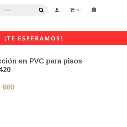
0
$
cción en PVC para pisos
420
660
$