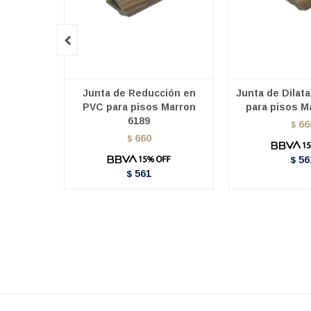

Junta de Reducción en
Junta de Dilat
PVC para pisos Marron
para pisos M
6189
66
$
660
$
56
$
561
$