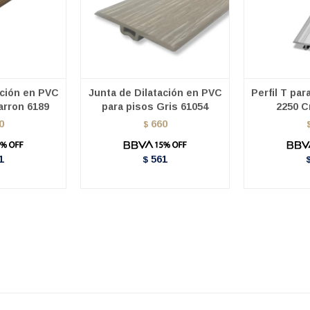
ación en PVC
Junta de Dilatación en PVC
Perfil T par
arron 6189
para pisos Gris 61054
2250 C
0
660
$
1
561
$