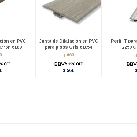
ación en PVC
Junta de Dilatación en PVC
Perfil T par
arron 6189
para pisos Gris 61054
2250 C
0
660
$
1
561
$