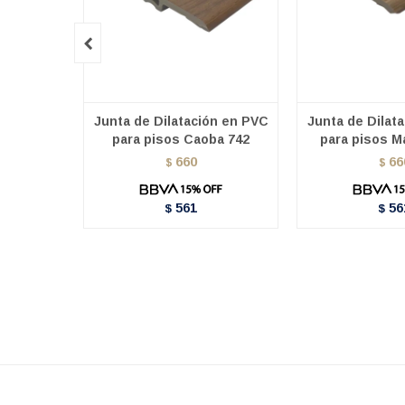

Junta de Dilatación en PVC
Junta de Dilat
para pisos Caoba 742
para pisos M
660
66
$
$
561
56
$
$