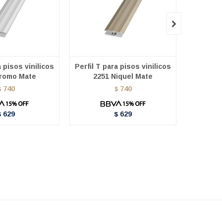

a pisos vinilicos
Perfil T para pisos vinilicos
Perfil T 
romo Mate
2251 Niquel Mate
2
740
740
$
$
629
629
$
$