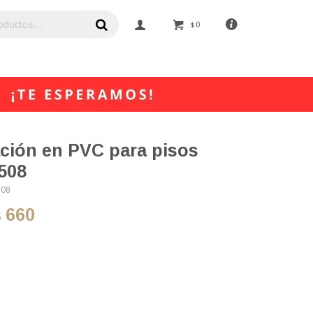
0
$
ación en PVC para pisos
508
508
660
$