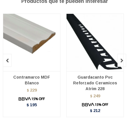
Productos que te pueden interesar


Contramarco MDF
Guardacanto Pvc
Blanco
Reforzado Ceramicos
Atrim 228
229
$
249
$
195
$
212
$