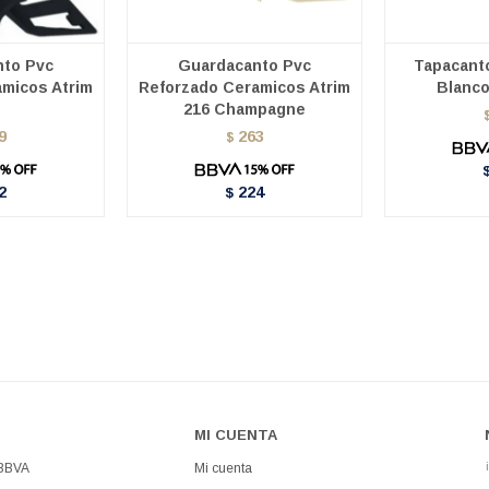
nto Pvc
Guardacanto Pvc
Tapacant
micos Atrim
Reforzado Ceramicos Atrim
Blanco
216 Champagne
9
263
$
2
224
$
MI CUENTA
 BBVA
Mi cuenta