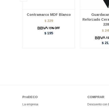
Contramarco MDF Blanco
Guardaca
Reforzado Cera
229
$
228
24
$
195
$
21
$
ProDECO
COMPRAR
La empresa
Descuento con