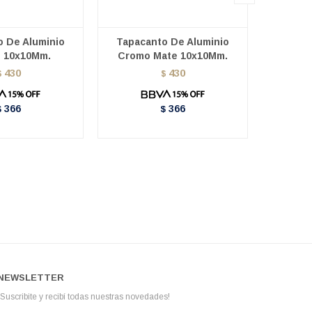
o De Aluminio
Tapacanto De Aluminio
Tapac
 10x10Mm.
Cromo Mate 10x10Mm.
Ne
430
430
$
$
366
366
$
$
NEWSLETTER
¡Suscribite y recibí todas nuestras novedades!