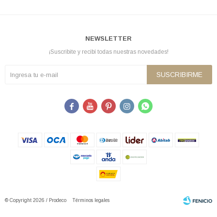
NEWSLETTER
¡Suscribite y recibí todas nuestras novedades!
SUSCRIBIRME





© Copyright 2026 / Prodeco
Términos legales