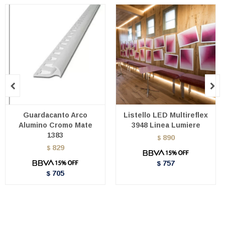


Guardacanto Arco
Listello LED Multireflex
Alumino Cromo Mate
3948 Linea Lumiere
1383
890
$
829
$
757
$
705
$