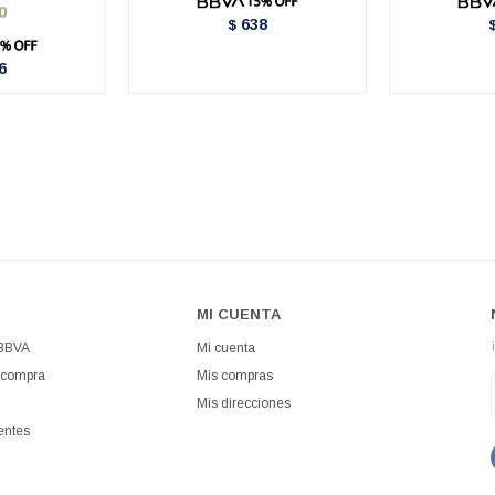
0
638
$
6
MI CUENTA
 BBVA
Mi cuenta
 compra
Mis compras
Mis direcciones
entes