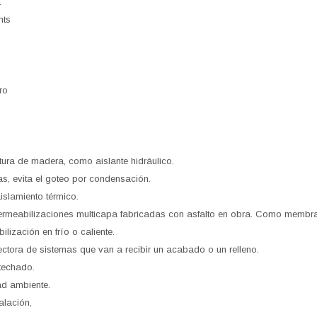
a
mts
ro
tura de madera, como aislante hidráulico.
as, evita el goteo por condensación.
slamiento térmico.
rmeabilizaciones multicapa fabricadas con asfalto en obra. Como membra
lización en frío o caliente.
ora de sistemas que van a recibir un acabado o un relleno.
 techado.
d ambiente.
alación,