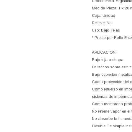
Procedencia: Argentin
Medida Pieza: 1 x 20 
Caja: Unidad
Relieve: No
Uso: Bajo Tejas
* Precio por Rollo Ente
APLICACION:
Bajo teja o chapa.
En techos sobre estruc
Bajo cubiertas metálic
Como protección del ai
Como refuerzo en impe
sistemas de impermeabi
Como membrana protect
No retiene vapor en el
No absorbe la humeda
Flexible De simple inst