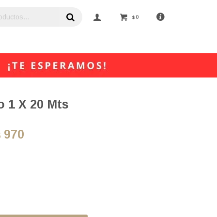
0
$
co 1 X 20 Mts
970
$