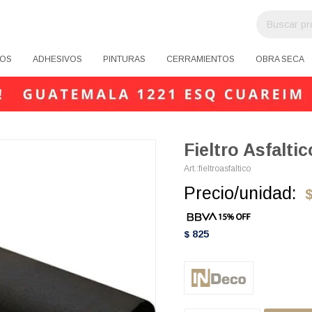
OS
ADHESIVOS
PINTURAS
CERRAMIENTOS
OBRA SECA
Fieltro Asfalti
fieltroasfaltico
Precio/unidad:
825
$