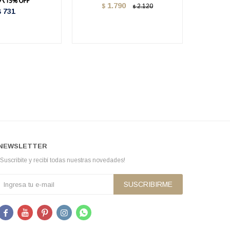
1.790
$
2.120
$
731
$
NEWSLETTER
¡Suscribite y recibí todas nuestras novedades!
SUSCRIBIRME




