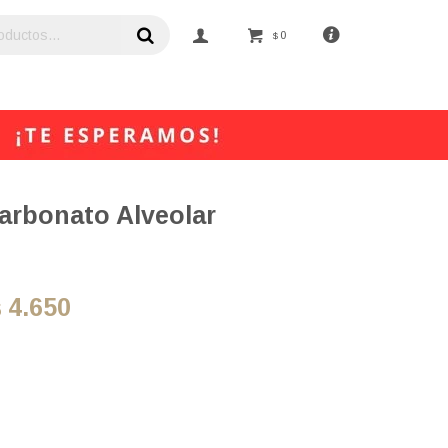
0
$
arbonato Alveolar
4.650
$