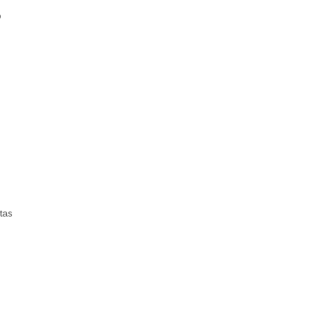
o
tas