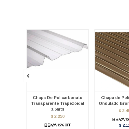

Chapa De Policarbonato
Chapa de Pol
Transparente Trapezoidal
Ondulado Bron
3.6mts
2.4
$
2.250
$
2.1
$