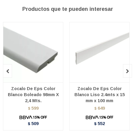
Productos que te pueden interesar


Zocalo De Eps Color
Zocalo De Eps Color
Blanco Boleado 98mm X
Blanco Liso 2.4mts x 15
2,4 Mts.
mm x 100 mm
599
649
$
$
509
552
$
$