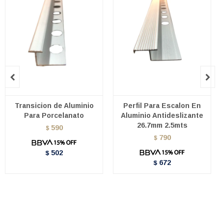


Transicion de Aluminio
Perfil Para Escalon En
Para Porcelanato
Aluminio Antideslizante
26.7mm 2.5mts
590
$
790
$
502
$
672
$