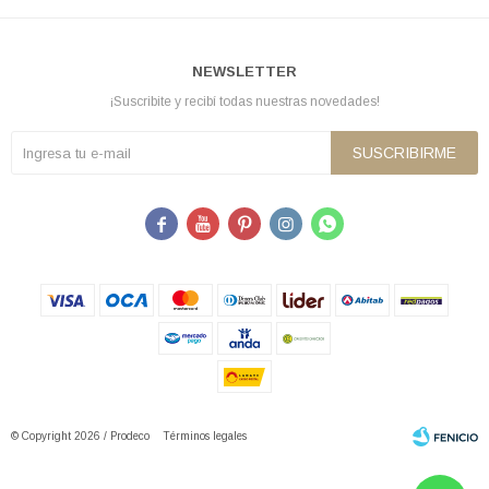
NEWSLETTER
¡Suscribite y recibí todas nuestras novedades!
SUSCRIBIRME





© Copyright 2026 / Prodeco
Términos legales