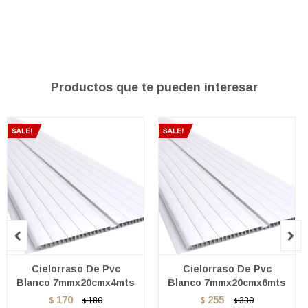
Productos que te pueden interesar


Cielorraso De Pvc
Cielorraso De Pvc
Blanco 7mmx20cmx4mts
Blanco 7mmx20cmx6mts
170
255
$
180
$
330
$
$