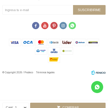
SUSCRIBIRME





© Copyright 2026 / Prodeco
Términos legales
Fenicio
1
COMPRAR