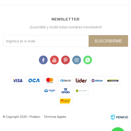
NEWSLETTER
¡Suscribite y recibí todas nuestras novedades!
SUSCRIBIRME





© Copyright 2026 / Prodeco
Términos legales