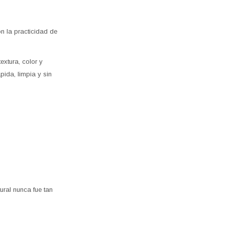
n la practicidad de
xtura, color y
ida, limpia y sin
tural nunca fue tan