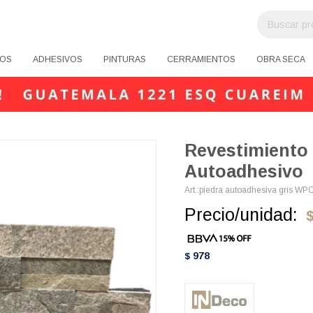
OS
ADHESIVOS
PINTURAS
CERRAMIENTOS
OBRA SECA
Revestimiento 
Autoadhesivo
piedra autoadhesiva gris WP
Precio/unidad:
978
$