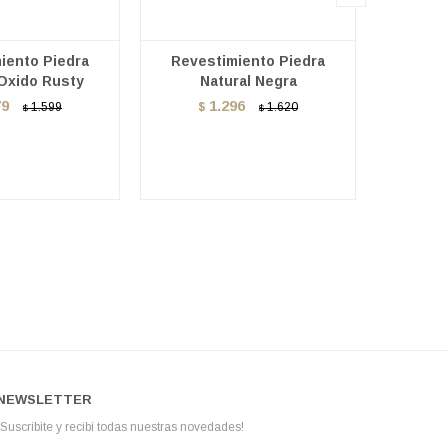
iento Piedra
Revestimiento Piedra
Reves
 Oxido Rusty
Natural Negra
Natural 
79
1.296
1.599
$
1.620
$
$
NEWSLETTER
¡Suscribite y recibí todas nuestras novedades!