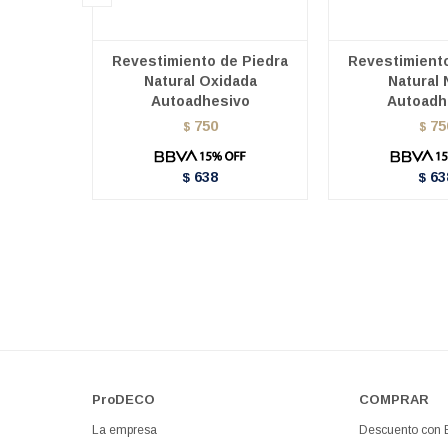
Revestimiento de Piedra
Revestimiento
Natural Oxidada
Natural 
Autoadhesivo
Autoadh
750
75
$
$
638
63
$
$
ProDECO
COMPRAR
La empresa
Descuento con