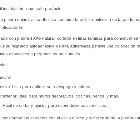
il instalación en un solo producto.
de piedra natural autoadhesivo combina la belleza auténtica de la piedra co
mplicaciones.
ado con piedra 100% natural, cortada en finas láminas para conservar su te
que su respaldo autoadhesivo de alta adherencia permite una colocación ráp
ntas especiales o pegamentos adicionales.
ales:
natural
sivo: Listo para aplicar, solo despega y coloca.
or/exterior: Ideal para muros decorativos, cocinas, baños, y más.
Fácil de cortar y ajustar para cubrir distintas superficies.
 transformar tus espacios con el estilo rústico y sofisticado de la piedra na