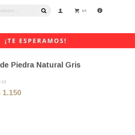
0
$
de Piedra Natural Gris
C-13
1.150
$