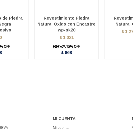
 de Piedra
Revestimiento Piedra
Revestim
Negra
Natural Oxido con Encastre
Natural
esivo
wp-sk20
1.2
$
0
1.021
$
8
868
$
MI CUENTA
 BBVA
Mi cuenta