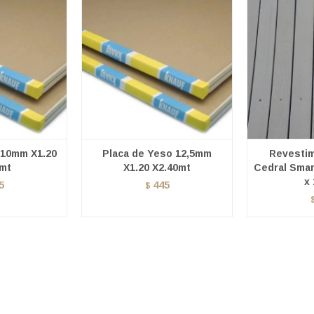
 10mm X1.20
Placa de Yeso 12,5mm
Revestim
mt
X1.20 X2.40mt
Cedral Smar
x
5
445
$