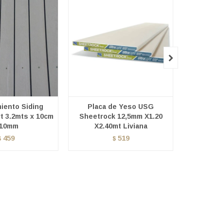

iento Siding
Placa de Yeso USG
Placa
t 3.2mts x 10cm
Sheetrock 12,5mm X1.20
X1.
 10mm
X2.40mt Liviana
459
519
$
$