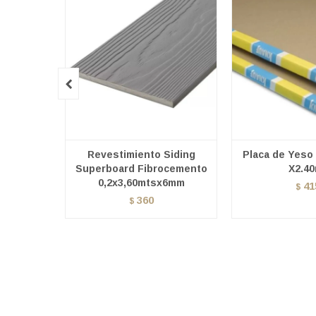

Revestimiento Siding
Placa de Yeso
Superboard Fibrocemento
X2.40
0,2x3,60mtsx6mm
41
$
360
$