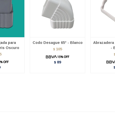
jada para
Codo Desague 65° - Blanco
Abrazadera
ris Oscuro
- 
105
$
5
89
$
9