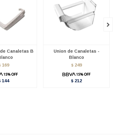

 de Canaletas B
Union de Canaletas -
Ter
Blanco
Blanco
Canalet
169
249
$
$
144
212
$
$