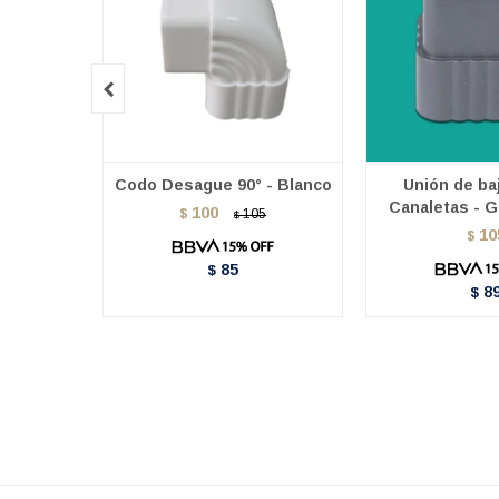

Codo Desague 90° - Blanco
Unión de ba
Canaletas - G
100
$
105
$
10
$
85
$
8
$