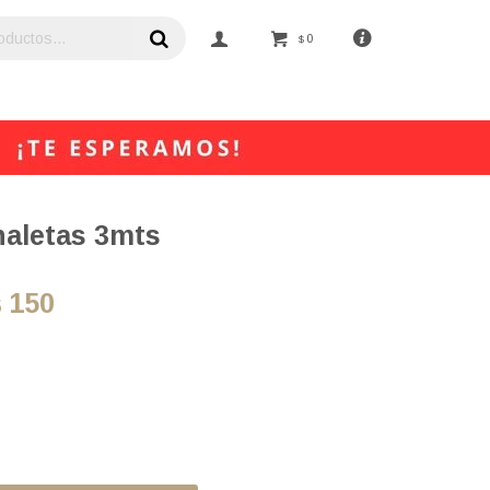
0
$
naletas 3mts
150
$