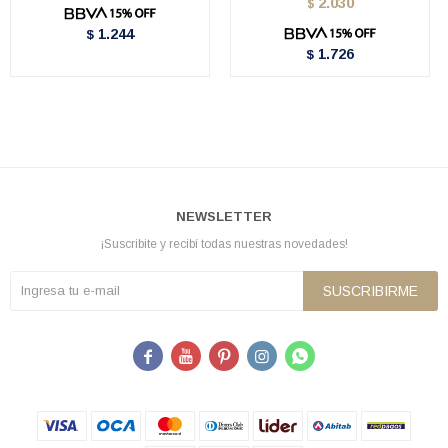
2.030
$
1.244
$
1.726
$
NEWSLETTER
¡Suscribite y recibí todas nuestras novedades!
SUSCRIBIRME




