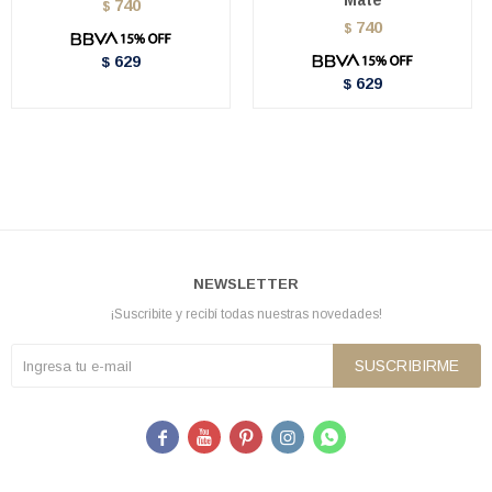
Mate
740
$
740
$
629
$
629
$
NEWSLETTER
¡Suscribite y recibí todas nuestras novedades!
SUSCRIBIRME




