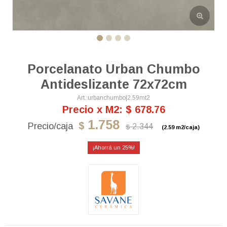
Porcelanato Urban Chumbo
Antideslizante 72x72cm
urbanchumbo|2.59mt2
Precio x M2: $ 678.76
1.758
$
2.344
$
(2.59 m2/caja)
25