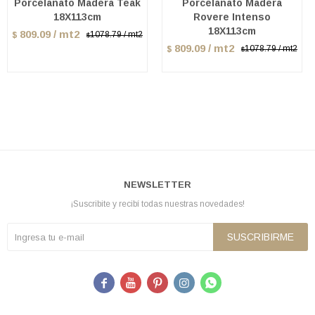
Porcelanato Madera Teak
Porcelanato Madera
18X113cm
Rovere Intenso
18X113cm
809.09 / mt2
1078.79 / mt2
$
$
809.09 / mt2
1078.79 / mt2
$
$
NEWSLETTER
¡Suscribite y recibí todas nuestras novedades!
SUSCRIBIRME




