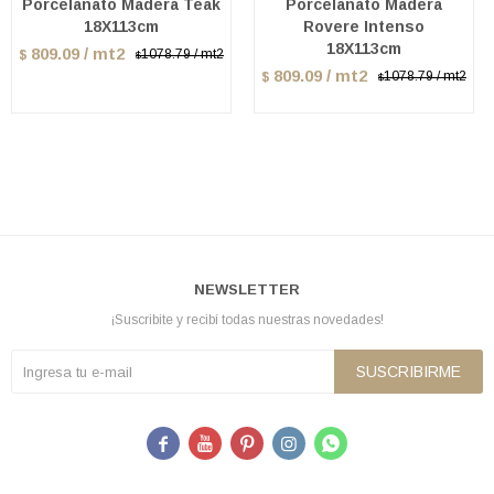
Porcelanato Madera Teak
Porcelanato Madera
18X113cm
Rovere Intenso
18X113cm
809.09 / mt2
1078.79 / mt2
$
$
809.09 / mt2
1078.79 / mt2
$
$
NEWSLETTER
¡Suscribite y recibí todas nuestras novedades!
SUSCRIBIRME




