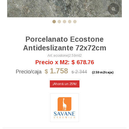
Porcelanato Ecostone
Antideslizante 72x72cm
ecostone|2.59mt2
Precio x M2: $ 678.76
1.758
$
2.344
$
(2.59 m2/caja)
25