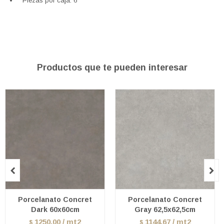
Piezas por caja: 6
Productos que te pueden interesar


Porcelanato Concret
Porcelanato Concret
Dark 60x60cm
Gray 62,5x62,5cm
1250.00 / mt2
1144.67 / mt2
$
$