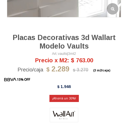
Placas Decorativas 3d Wallart
Modelo Vaults
vaults|3mt2
Precio x M2: $ 763.00
2.289
$
3.270
$
(3 m2/caja)
1.946
$
30