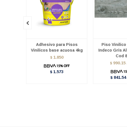

Adhesivo para Pisos
Piso Vinilic
Vinilicos base acuosa 4kg
Indeco Gris Al
Cod 
1.850
$
990.15
$
1.573
$
841.54
$