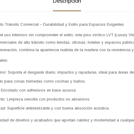
Descripción
lto Tránsito Comercial – Durabilidad y Estilo para Espacios Exigentes
el uso intensivo sin comprometer el estilo, este piso vinílico LVT (Luxury Vin
merciales de alto tránsito como tiendas, oficinas, hoteles y espacios públi
neración, combina la apariencia realista de la madera con la resistencia y 
ales:
rior: Soporta el desgaste diario, impactos y rayaduras, ideal para áreas de
to para zonas húmedas como cocinas y baños.
ón: Encolado con adhesivos en base acuosa
to: Limpieza sencilla con productos no abrasivos.
dad: Superficie antideslizante y con buena absorción acústica.
iedad de diseños y acabados que aportan calidez y modernidad a cualquie