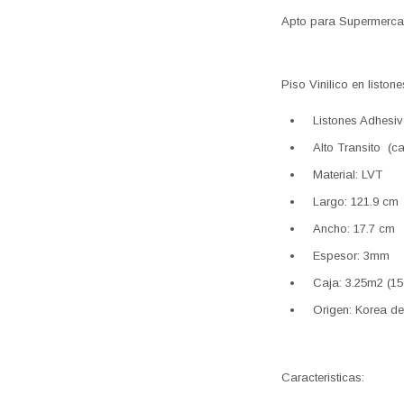
Apto para Supermercad
Piso Vinilico en listone
Listones Adhesi
Alto Transito (
Material: LVT
Largo: 121.9 cm
Ancho: 17.7 cm
Espesor: 3mm
Caja: 3.25m2 (15
Origen: Korea de
Caracteristicas: