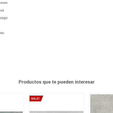
yones
gua
fuego
nto
Productos que te pueden interesar