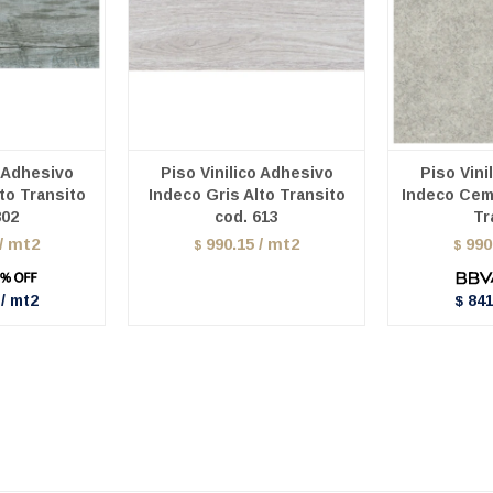
o Adhesivo
Piso Vinilico Adhesivo
Piso Vini
to Transito
Indeco Gris Alto Transito
Indeco Cem
802
cod. 613
Tr
 / mt2
990.15 / mt2
990
$
$
 / mt2
841
$