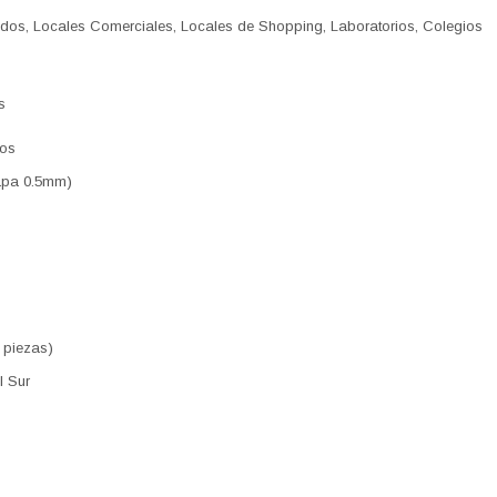
os, Locales Comerciales, Locales de Shopping, Laboratorios, Colegios
s
vos
capa 0.5mm)
 piezas)
l Sur