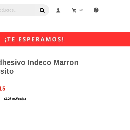
0
$
Adhesivo Indeco Marron
sito
15
(3.25 m2/caja)