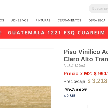
OS
ADHESIVOS
PINTURAS
CERRAMIENTOS
OBRA SECA
Piso Vinilico 
Claro Alto Tran
713|3.25mt2
Precio x M2: $ 990.
3.218
$
2.735
$