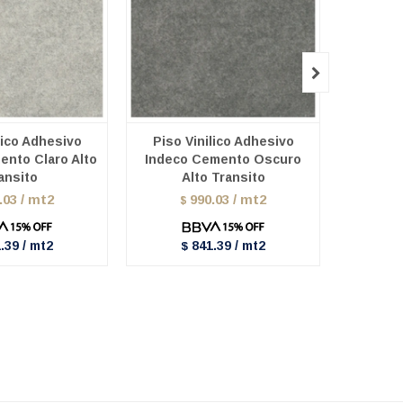

lico Adhesivo
Piso Vinilico Adhesivo
Adhe
ento Claro Alto
Indeco Cemento Oscuro
Vinilico
ansito
Alto Transito
.03 / mt2
990.03 / mt2
$
.39 / mt2
841.39 / mt2
$