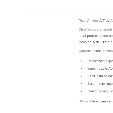
Piso Vinílico LVT de A
Diseñado para resistir 
ideal para entornos co
tecnología de última ge
Características princip
Resistencia supe
Impermeable: Ap
Fácil instalaci
Bajo mantenimien
Confort y seguri
Disponible en una var