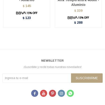
Aluminio
145
$
339
$
123
$
288
$
NEWSLETTER
¡Suscribite y recibí todas nuestras novedades!
SUSCRIBIRME




