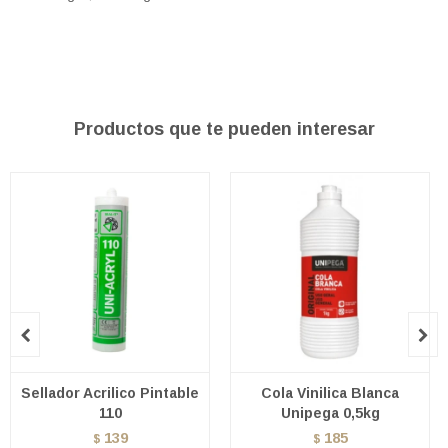
Productos que te pueden interesar


Sellador Acrilico Pintable
Cola Vinilica Blanca
110
Unipega 0,5kg
139
185
$
$