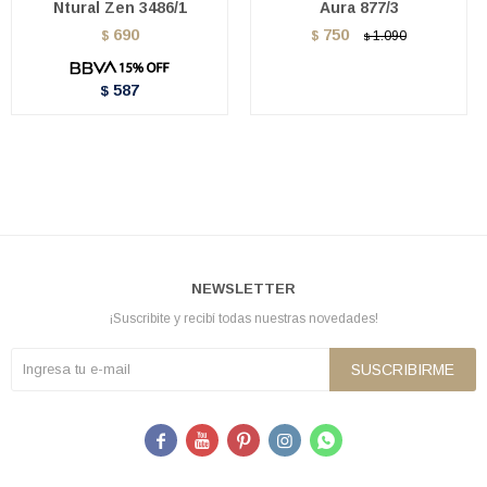
Ntural Zen 3486/1
Aura 877/3
690
750
$
$
1.090
$
587
$
NEWSLETTER
¡Suscribite y recibí todas nuestras novedades!
SUSCRIBIRME




