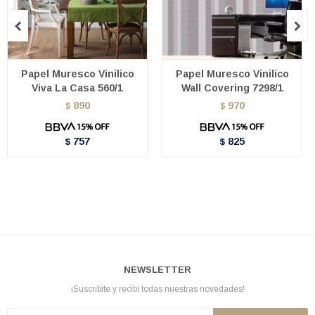


Papel Muresco Vinilico
Papel Muresco Vinilico
Viva La Casa 560/1
Wall Covering 7298/1
890
970
$
$
757
825
$
$
NEWSLETTER
¡Suscribite y recibí todas nuestras novedades!