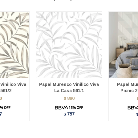
inilico Viva
Papel Muresco Vinilico Viva
Papel Mur
561/2
La Casa 561/1
Picnic 2
0
890
$
7
757
$