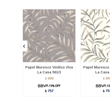

Papel Muresco Vinilico Viva
Papel Muresco V
La Casa 561/3
La Casa 
890
89
$
$
757
75
$
$