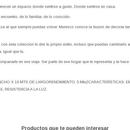
recen un espacio donde sentirse a gusto. Donde sentirse en casa.
 encuentro, de lo familiar, de lo conocido.
anza al que siempre puedas volver. Muresco conoce la ilusion de decorar ta
on esta coleccion le des tu propio estilo, incluso que puedas cambiarlo a 
, igual que tu.
panarte en ese viaje. Ser parte de ese hogar que te representa y te hace 
ANCHO X 10 MTS DE LARGORENDIMIENTO: 5 Mts2CARACTERÍSTICAS: 
E, RESISTENCIA A LA LUZ.
Productos que te pueden interesar