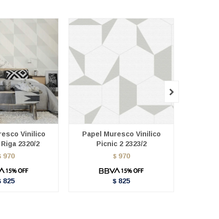

esco Vinilico
Papel Muresco Vinilico
Papel 
 Riga 2320/2
Picnic 2 2323/2
Pi
970
970
$
$
825
825
$
$