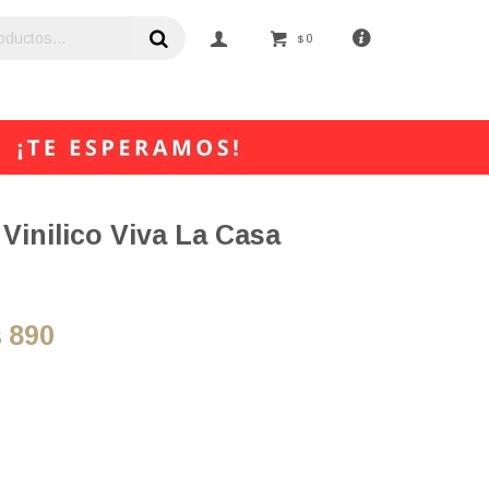
0
$
Vinilico Viva La Casa
890
$