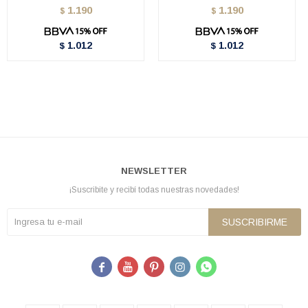
1.190
1.190
$
$
1.012
1.012
$
$
NEWSLETTER
¡Suscribite y recibí todas nuestras novedades!
SUSCRIBIRME




