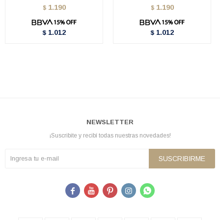
1.190
1.190
$
$
1.012
1.012
$
$
NEWSLETTER
¡Suscribite y recibí todas nuestras novedades!
SUSCRIBIRME




