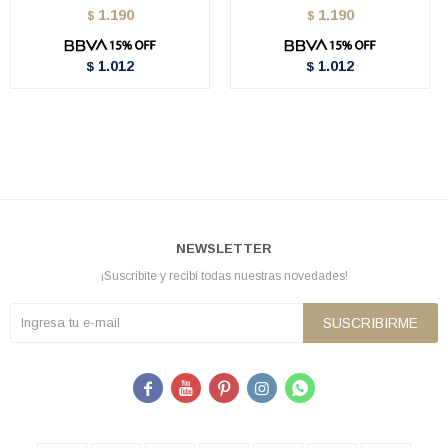
1.190
1.190
$
$
1.012
1.012
$
$
NEWSLETTER
¡Suscribite y recibí todas nuestras novedades!
SUSCRIBIRME




