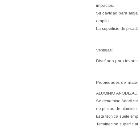
impactos.
Su cavidad para alojar
amplia.
La superficie de pisad
Ventajas:
Diseñado para favorece
Propiedades del materi
ALUMINIO ANODIZA
Se denomina Anodizado 
de piezas de aluminio
Esta técnica suele emp
Terminación superficia