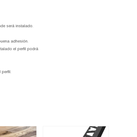
nde será instalado.
 buena adhesión.
talado el perfil podrá
perfil.