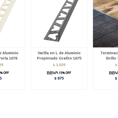
de Aluminio
Varilla en L de Aluminio
Terminac
erla 1676
Prepintado Grafito 1675
Brillo
29
1.029
$
$
5
875
$
$