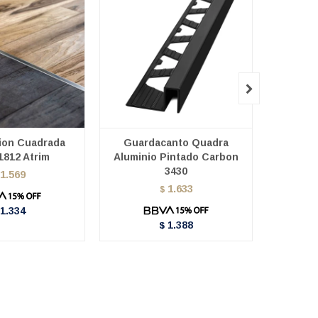

ion Cuadrada
Guardacanto Quadra
Guar
 1812 Atrim
Aluminio Pintado Carbon
Alumin
3430
1.569
1.633
$
1.334
1.388
$