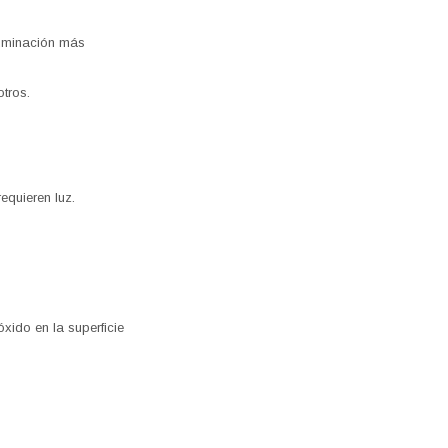
luminación más
otros.
equieren luz.
xido en la superficie