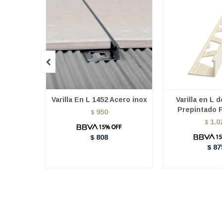

Varilla En L 1452 Acero inox
Varilla en L 
Prepintado P
950
$
1.0
$
808
$
87
$