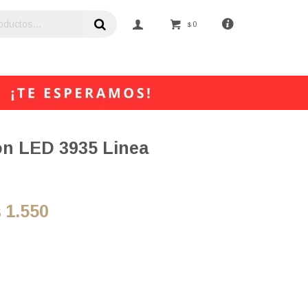
0
$
on LED 3935 Linea
1.550
$