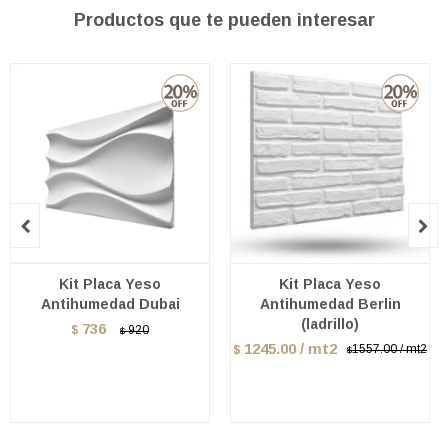
Productos que te pueden interesar


Kit Placa Yeso
Kit Placa Yeso
Antihumedad Dubai
Antihumedad Berlin
(ladrillo)
736
$
920
$
1245.00 / mt2
1557.00 / mt2
$
$